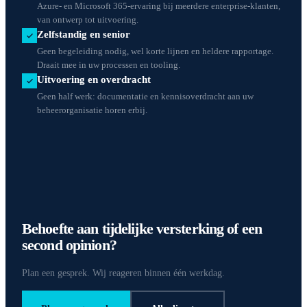
Azure- en Microsoft 365-ervaring bij meerdere enterprise-klanten,
van ontwerp tot uitvoering.
Zelfstandig en senior
Geen begeleiding nodig, wel korte lijnen en heldere rapportage.
Draait mee in uw processen en tooling.
Uitvoering en overdracht
Geen half werk: documentatie en kennisoverdracht aan uw
beheerorganisatie horen erbij.
Behoefte aan tijdelijke versterking of een
second opinion?
Plan een gesprek. Wij reageren binnen één werkdag.