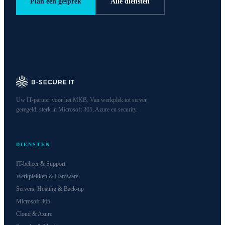
Plan een gesprek
Alle diensten
Uw IT-partner voor het MKB. Van werkplek tot server
geregeld, sterk in Microsoft 365, Azure en security.
DIENSTEN
IT-beheer & Support
Werkplekken & Hardware
Servers, Hosting & Back-up
Microsoft 365
Cloud & Azure